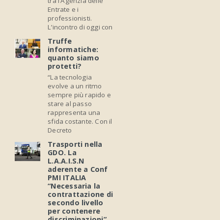
tra l’Agenzia delle
Entrate e i
professionisti.
L’incontro di oggi con
Truffe
informatiche:
quanto siamo
protetti?
“La tecnologia
evolve a un ritmo
sempre più rapido e
stare al passo
rappresenta una
sfida costante. Con il
Decreto
Trasporti nella
GDO. La
L.A.A.I.S.N
aderente a Conf
PMI ITALIA
“Necessaria la
contrattazione di
secondo livello
per contenere
discriminazioni”