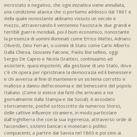
incrostato e negativo, che ogni iniziativa viene annullata,
una condizione atavica che ci portiamo addosso dal 1861 e
della quale nonostante abbiamo vissuto un secolo e
mezzo, attraversando il ventennio Fascista le due grandi e
terribili guerre mondiali, poi il bum economico, nonostante
la presenza di uomini illuminati come Errico Mattei, Adriano
Olivetti, Dino Ferrari, o uomini di Stato come Carlo Alberto
Dalla Chiesa, Giovanni Falcone, Paolo Borsellino, oggi
Sergio De Caprio e Nicola Gratteri, continuiamo ad
assistere, quasi impotenti, alla gestione di uno Stato, dove
c’è chi opera per ripristinare la democrazia ed il benessere
e chi avversa al fine di mantenere un sistema corrotto e
mafioso a danno dell’economia e del benessere del popolo
Italiano. (Come si evince dai fatti che arrivano a noi
giornalmente dalla Stampa e dai Social). è assodato
storicamente, poiché sottoscritto da numerosi Storici,
delle cattive influenze straniere, in modo particolare
dall’Inghilterra che con la sua ingerenza, attraverso orde di
faccendieri, sistemi bancari e monetari o politici
compiacenti, a partire dai Savoia nel 1860 e poi sino ai