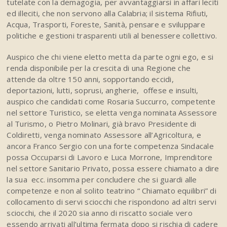
tutelate con la demagogia, per avvantaggiarsi in affari leciti
ed illeciti, che non servono alla Calabria; il sistema Rifiuti,
Acqua, Trasporti, Foreste, Sanità, pensare e sviluppare
politiche e gestioni trasparenti utili al benessere collettivo.
Auspico che chi viene eletto metta da parte ogni ego, e si
renda disponibile per la crescita di una Regione che
attende da oltre 150 anni, sopportando eccidi,
deportazioni, lutti, soprusi, angherie, offese e insulti,
auspico che candidati come Rosaria Succurro, competente
nel settore Turistico, se eletta venga nominata
Assessore
al Turismo, o Pietro Molinari, già bravo Presidente di
Coldiretti, venga nominato Assessore all’Agricoltura, e
ancora Franco Sergio con una forte competenza Sindacale
possa Occuparsi di Lavoro e Luca Morrone, Imprenditore
nel settore Sanitario Privato, possa essere chiamato a dire
la sua ecc. insomma per concludere che si guardi alle
competenze e non al solito teatrino “ Chiamato equilibri” di
collocamento di servi sciocchi che rispondono ad altri servi
sciocchi, che il 2020 sia anno di riscatto sociale vero
essendo arrivati all’ultima fermata dopo si rischia di cadere