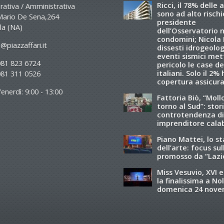
Ricci, il 78% delle 
ativa / Amministrativa
sono ad alto rischio
Mario De Sena,264
presidente
la (NA)
dell’Osservatorio 
condomini; Nicola R
@piazzaffari.it
dissesti idrogeolog
eventi sismici met
081 823 6724
pericolo le case de
italiani. Solo il 2%
081 311 0526
copertura assicura
enerdì: 9:00 - 13:00
Fattoria Biò, “Moll
torno al Sud”: stori
controtendenza di
imprenditore cala
Piano Mattei, lo s
dell’arte: focus sul
promosso da “Lazi
Miss Vesuvio, XVI e
la finalissima a Nol
domenica 24 nov