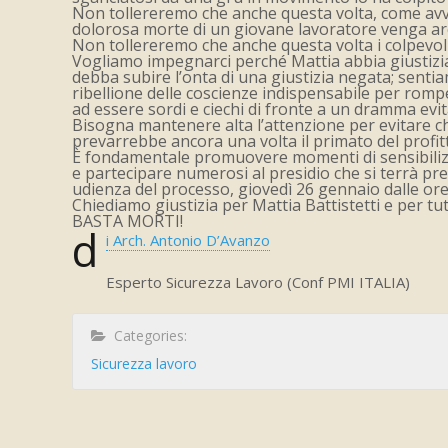
Non tollereremo che anche questa volta, come avvien
dolorosa morte di un giovane lavoratore venga arch
Non tollereremo che anche questa volta i colpevoli
Vogliamo impegnarci perché Mattia abbia giustizia, 
debba subire l’onta di una giustizia negata; sentia
ribellione delle coscienze indispensabile per romp
ad essere sordi e ciechi di fronte a un dramma evit
Bisogna mantenere alta l’attenzione per evitare che
prevarrebbe ancora una volta il primato del profitt
È fondamentale promuovere momenti di sensibilizzaz
e partecipare numerosi al presidio che si terrà pre
udienza del processo, giovedì 26 gennaio dalle ore
Chiediamo giustizia per Mattia Battistetti e per tu
BASTA MORTI!
d
i Arch. Antonio D’Avanzo
Esperto Sicurezza Lavoro (Conf PMI ITALIA)
Categories:
Sicurezza lavoro