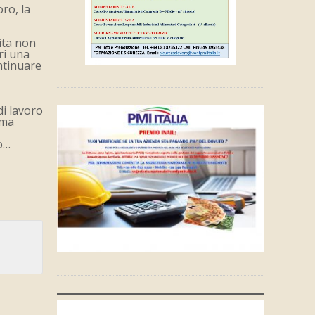
ro, la
ita non
ri una
ntinuare
di lavoro
ima
ro…