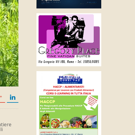
ntiere
li