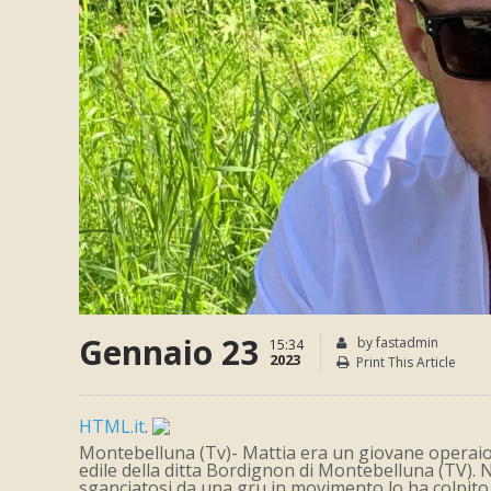
Gennaio 23
by fastadmin
15:34
2023
Print This Article
HTML.it
.
Montebelluna (Tv)- Mattia era un giovane operaio 
edile della ditta Bordignon di Montebelluna (TV). N
sganciatosi da una gru in movimento lo ha colpito a