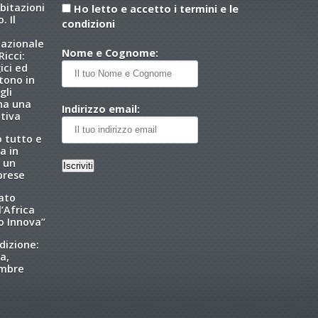
abitazioni
Ho letto e accetto i termini e le
. Il
condizioni
nazionale
Nome e Cognome:
icci:
ici ed
tono in
gli
 ha una
Indirizzo email:
tiva
o tutto e
a in
 un
brese
tato
l’Africa
o Innova”
dizione:
a,
embre