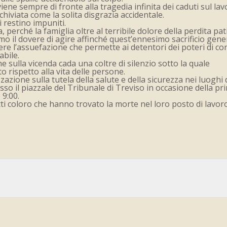
e sempre di fronte alla tragedia infinita dei caduti sul lavo
iviata come la solita disgrazia accidentale.
 restino impuniti.
perché la famiglia oltre al terribile dolore della perdita pat
mo il dovere di agire affinché quest’ennesimo sacrificio gene
ere l’assuefazione che permette ai detentori dei poteri di co
abile.
 sulla vicenda cada una coltre di silenzio sotto la quale
o rispetto alla vita delle persone.
ione sulla tutela della salute e della sicurezza nei luoghi 
sso il piazzale del Tribunale di Treviso in occasione della pr
 9:00.
tti coloro che hanno trovato la morte nel loro posto di lavo