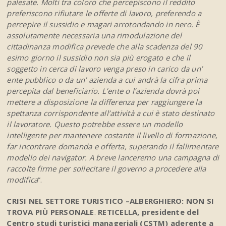
palesate. Molti tra coloro che percepiscono il reddito
preferiscono rifiutare le offerte di lavoro, preferendo a
percepire il sussidio e magari arrotondando in nero. È
assolutamente necessaria una rimodulazione del
cittadinanza modifica prevede che alla scadenza del 90
esimo giorno il sussidio non sia più erogato e che il
soggetto in cerca di lavoro venga preso in carico da un’
ente pubblico o da un’ azienda a cui andrà la cifra prima
percepita dal beneficiario. L’ente o l’azienda dovrà poi
mettere a disposizione la differenza per raggiungere la
spettanza corrispondente all’attività a cui è stato destinato
il lavoratore. Questo potrebbe essere un modello
intelligente per mantenere costante il livello di formazione,
far incontrare domanda e offerta, superando il fallimentare
modello dei navigator. A breve lanceremo una campagna di
raccolte firme per sollecitare il governo a procedere alla
modifica
”.
CRISI NEL SETTORE TURISTICO –ALBERGHIERO: NON SI
TROVA PIÙ PERSONALE
.
RETICELLA,
presidente del
Centro studi turistici manageriali (CSTM) aderente a