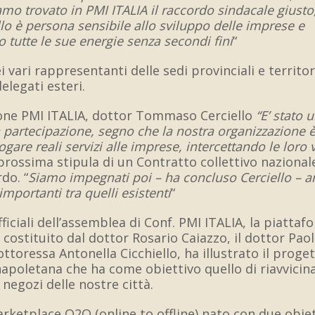
iamo trovato in PMI ITALIA il raccordo sindacale giusto
 è persona sensibile allo sviluppo delle imprese e
 tutte le sue energie senza secondi fini
“
i vari rappresentanti delle sedi provinciali e territori
elegati esteri.
one PMI ITALIA,
dottor
Tommaso Cerciello
“E’ stato 
a partecipazione, segno che la nostra organizzazione
è
gare reali servizi alle imprese, intercettando le loro
prossima stipula di un Contratto collettivo nazional
do. “
Siamo impegnati poi – ha concluso Cerciello – 
 importanti tra quelli esistenti
“
fficiali dell’assemblea di Conf.
PMI ITALIA, la piattaf
m costituito dal dottor Rosario Caiazzo, il dottor Pao
dottoressa Antonella Cicchiello, ha illustrato il proge
 napoletana che ha come obiettiv
o
quello di riavvicina
negozi delle nostre città.
ketplace O2O (online to offline) nato con due obiett