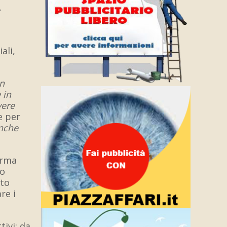
,
ali,
un
 in
v
ere
e per
anche
orma
lo
tto
re i
ivi: da