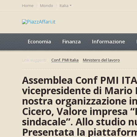
Home
Mondo
Italia
Economia
Finanza
Informazione
Link suggeriti:
Conf. PMI Italia
Ministero del lavoro
Assemblea Conf PMI ITAL
vicepresidente di Mario B
nostra organizzazione in
Cicero, Valore impresa “
sindacale”. Allo studio n
Presentata la piattafor