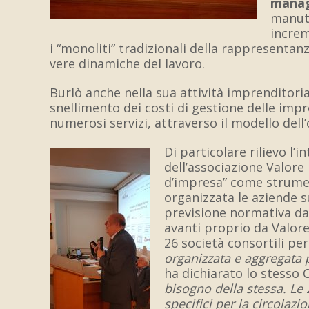
mana
manute
increm
i “monoliti” tradizionali della rappresentanz
vere dinamiche del lavoro.
Burlò anche nella sua attività imprenditoria
snellimento dei costi di gestione delle impr
numerosi servizi, attraverso il modello
dell
D
i particolare rilievo l’
dell’associazione Valore
d’impresa” come strumen
organizzata le aziende s
previsione normativa dal
avanti proprio da Valor
26 società consortili per 
organizzata e aggregata p
ha dichiarato lo stesso 
bisogno della stessa. Le 
specifici per la circolaz