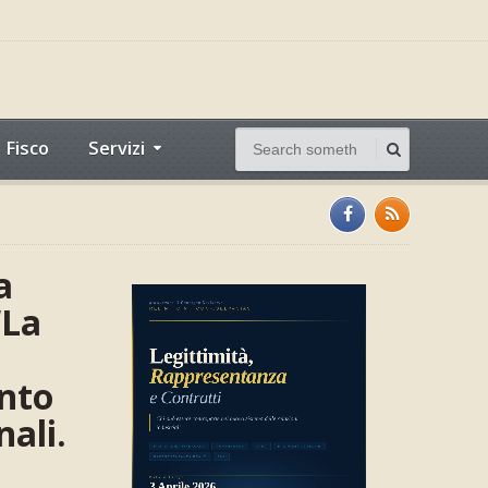
Fisco
Servizi
a
“La
ento
nali.