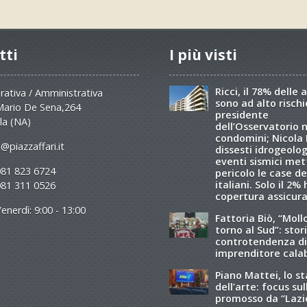
tti
I più visti
Ricci, il 78% delle 
ativa / Amministrativa
sono ad alto rischio
Mario De Sena,264
presidente
la (NA)
dell’Osservatorio 
condomini; Nicola R
@piazzaffari.it
dissesti idrogeolog
eventi sismici met
081 823 6724
pericolo le case de
italiani. Solo il 2%
081 311 0526
copertura assicura
enerdì: 9:00 - 13:00
Fattoria Biò, “Moll
torno al Sud”: stori
controtendenza di
imprenditore cala
Piano Mattei, lo s
dell’arte: focus sul
promosso da “Lazi