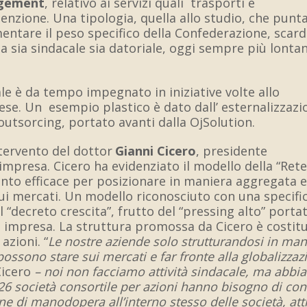
gement
, relativo ai servizi quali trasporti e
nzione. Una tipologia, quella allo studio, che punt
entare il peso specifico della Confederazione, scar
a sia sindacale sia datoriale, oggi sempre più lontan
le è da tempo impegnato in iniziative volte allo
ese. Un esempio plastico è dato dall’ esternalizzazi
’outsorcing, portato avanti dalla OjSolution.
intervento d
el dottor
Gianni Cicero
, presidente
 impresa. Cicero ha evidenziato il modello della “Rete
to efficace per posizionare in maniera aggregata e
ui mercati. Un modello riconosciuto con una specifi
 “decreto crescita”, frutto del “pressing alto” porta
e impresa. La struttura promossa da Cicero è costitu
azioni. “
Le nostre aziende solo strutturandosi in man
ossono stare sui mercati e far fronte alla globalizzaz
Cicero
– noi non facciamo attività sindacale, ma abb
26 società consortile per azioni hanno bisogno di cont
ione di manodopera all’interno stesso delle società, at