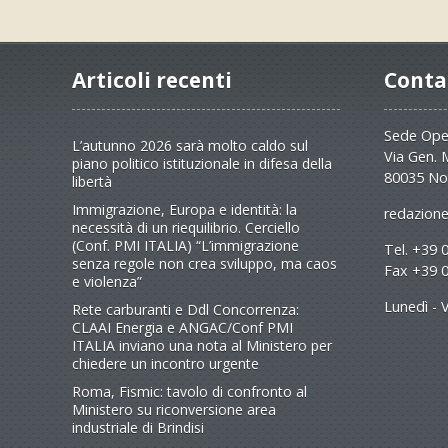
Articoli recenti
Conta
Sede Oper
L’autunno 2026 sarà molto caldo sul
Via Gen. 
piano politico istituzionale in difesa della
80035 No
libertà
Immigrazione, Europa e identità: la
redazione
necessità di un riequilibrio. Cerciello
(Conf. PMI ITALIA) “L’immigrazione
Tel. +39 
senza regole non crea sviluppo, ma caos
Fax +39 
e violenza”
Lunedì - V
Rete carburanti e Ddl Concorrenza:
CLAAI Energia e ANGAC/Conf PMI
ITALIA inviano una nota al Ministero per
chiedere un incontro urgente
Roma, Fismic: tavolo di confronto al
Ministero su riconversione area
industriale di Brindisi