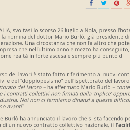
IA, svoltasi lo scorso 26 luglio a Nola, presso l’hote
re la nomina del dottor Mario Burlò, già presidente di
derazione. Una circostanza che non fa altro che pote
 impresa che nell’ultimo anno e mezzo ha conseguito,
come realtà in forte ascesa e sempre più punto di
rso dei lavori è stato fatto riferimento ai nuovi cont
tivi e del “doppiopesismo” dell’ispettorato del lavoro
ttorato del lavoro –
ha affermato Mario Burlò
– conte
i contratti collettivi non firmati dalla ‘triplice’ oppur
dustria. Noi non ci fermiamo dinanzi a queste difficol
mo avanti
“.
 Burlò ha annunciato il lavoro che si sta facendo pe
a di un nuovo contratto collettivo nazionale, il
Facili