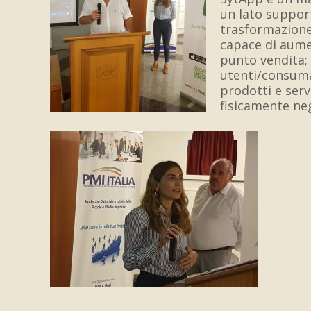
un lato suppor
trasformazione 
capace di aumen
punto vendita; d
utenti/consuma
prodotti e servi
fisicamente neg