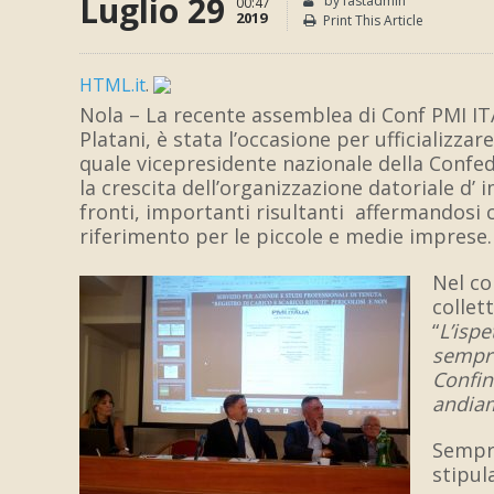
Luglio 29
by fastadmin
00:47
2019
Print This Article
HTML.it
.
Nola – La recente assemblea di Conf PMI ITAL
Platani, è stata l’occasione per ufficializza
quale vicepresidente nazionale della Confe
la crescita dell’organizzazione datoriale d’
fronti, importanti risultanti affermandosi 
riferimento per le piccole e medie imprese.
Nel co
collet
“
L’ispe
sempre 
Confin
andia
Sempre
stipul