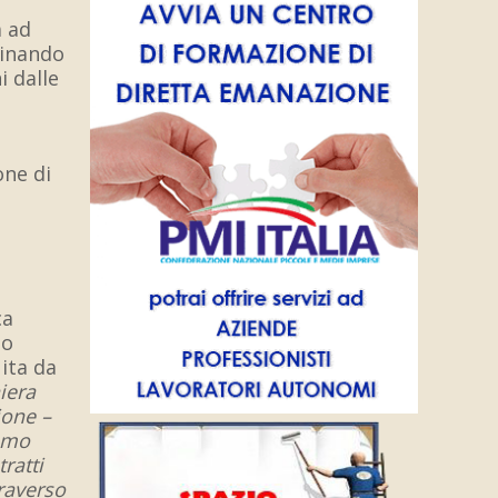
a ad
dinando
i dalle
one di
ca
to
ita da
iera
ione –
iamo
ratti
traverso