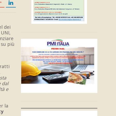
l dei
 UNI,
nziare
 su più
ratti
.
sta
e dal
tà e
r la
ty