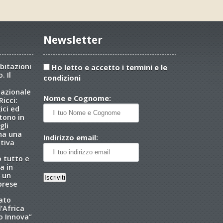
Newsletter
abitazioni
Ho letto e accetto i termini e le
. Il
condizioni
nazionale
Nome e Cognome:
icci:
ici ed
tono in
gli
 ha una
Indirizzo email:
tiva
o tutto e
a in
 un
brese
tato
l’Africa
o Innova”