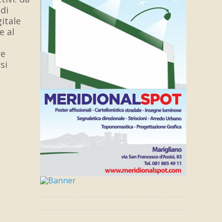
di
gitale
e al
re
si