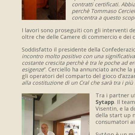
contratti certificati. Abb
perchè Tommaso Cerciello
concentra a questo scopo
I lavori sono proseguiti con gli interventi de
oltre che delle Camere di commercio e dei d
Soddisfatto il presidente della Confederazi
incontro molto positivo con una significativ
costante crescita perchè è tra le poche ad ero
esigenze
“.
Cerciello ha annunciato anche la 
gli operatori del comparto del gioco d’azzar
alla costituzione di un Cral che sarà tra i più
T
ra i partner u
Sytapp
. Il tea
Visentin, e la 
della start up
consumatori ai 
SytApp è un mar