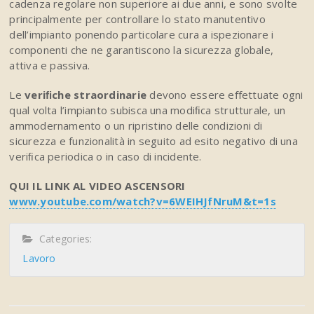
cadenza regolare non superiore ai due anni, e sono svolte
principalmente per controllare lo stato manutentivo
dell’impianto ponendo particolare cura a ispezionare i
componenti che ne garantiscono la sicurezza globale,
attiva e passiva.
Le
veriﬁche straordinarie
devono essere eﬀettuate ogni
qual volta l’impianto subisca una modiﬁca strutturale, un
ammodernamento o un ripristino delle condizioni di
sicurezza e funzionalità in seguito ad esito negativo di una
veriﬁca periodica o in caso di incidente.
Q
U
I
I
L
L
I
N
K
A
L
V
I
D
E
O
A
S
C
E
N
S
O
R
I
ww
w
.
y
o
u
t
u
b
e
.
c
o
m
/
w
a
t
c
h
?
v
=
6
W
E
I
H
J
f
N
r
u
M
&
t
=
1
s
Categories:
Lavoro