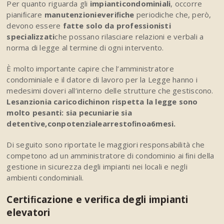
Per quanto riguarda gli
impianti
condominiali
, occorre
pianiﬁcare
manutenzioni
e
veriﬁche
periodiche che, però,
devono essere
fatte solo da professionisti
specializzati
che possano rilasciare relazioni e verbali a
norma di legge al termine di ogni intervento.
È molto importante capire che l’amministratore
condominiale e il datore di lavoro per la Legge hanno i
medesimi doveri all’interno delle strutture che gestiscono.
L
e
s
a
n
z
i
o
n
i
a
carico
di
chi
non rispetta la legge sono
molto pesanti: sia pecuniarie sia
detentive,
con
potenziale
arresto
ﬁno
a
6
mesi.
Di seguito sono riportate le maggiori responsabilità che
competono ad un amministratore di condominio ai ﬁni della
gestione in sicurezza degli impianti nei locali e negli
ambienti condominiali.
Certiﬁcazione e veriﬁca degli impianti
elevatori