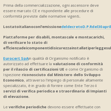
Prima della commercializzazione, ogni ascensore deve
essere marcato CE e rispondente alle procedure di
conformità previste dalle normative vigenti..
Lo
stato
italiano
con
l’emissione
del
decreto
D.P.R
del
30
apri
Piattaforme per disabili, montascale e montacarichi,
di veriﬁcare lo stato di
eﬃcienza
dei
componenti
di
sicurezza
installati
per
legge
su
Eurocert SpA
in qualità di Organismo notiﬁcato è
autorizzato ad eﬀettuare la
valutazione di conformità
per il rilascio di certiﬁcazioni UE
e come Organismo di
Ispezione
riconosciuto dal Ministero dello Sviluppo
Economico
, attraverso l’impiego di personale altamente
specializzato, è in grado di fornire come Ente Terzo
i
servizi di veriﬁca periodica e straordinaria di Impianti
di elevazione.
Le
veriﬁche periodiche
devono essere eﬀettuate con