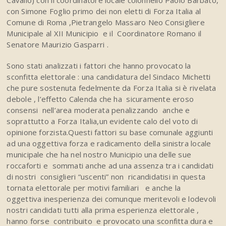
Cavallo) con il coordinatore locale colonnello Paolo Barbato,
con Simone Foglio primo dei non eletti di Forza Italia al
Comune di Roma ,Pietrangelo Massaro Neo Consigliere
Municipale al XII Municipio e il Coordinatore Romano il
Senatore Maurizio Gasparri .
Sono stati analizzati i fattori che hanno provocato la
sconfitta elettorale : una candidatura del Sindaco Michetti
che pure sostenuta fedelmente da Forza Italia si è rivelata
debole , l’effetto Calenda che ha sicuramente eroso
consensi nell’area moderata penalizzando anche e
soprattutto a Forza Italia,un evidente calo del voto di
opinione forzista.Questi fattori su base comunale aggiunti
ad una oggettiva forza e radicamento della sinistra locale
municipale che ha nel nostro Municipio una delle sue
roccaforti e sommati anche ad una assenza tra i candidati
di nostri consiglieri “uscenti” non ricandidatisi in questa
tornata elettorale per motivi familiari e anche la
oggettiva inesperienza dei comunque meritevoli e lodevoli
nostri candidati tutti alla prima esperienza elettorale ,
hanno forse contribuito e provocato una sconfitta dura e