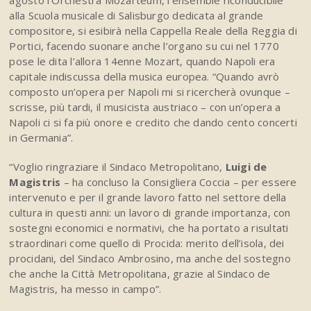
agosto l’Orchestra Mozarteum, l’ensemble riconducibile
alla Scuola musicale di Salisburgo dedicata al grande
compositore, si esibirà nella Cappella Reale della Reggia di
Portici, facendo suonare anche l’organo su cui nel 1770
pose le dita l’allora 14enne Mozart, quando Napoli era
capitale indiscussa della musica europea. “Quando avrò
composto un’opera per Napoli mi si ricercherà ovunque –
scrisse, più tardi, il musicista austriaco – con un’opera a
Napoli ci si fa più onore e credito che dando cento concerti
in Germania”.
“Voglio ringraziare il Sindaco Metropolitano,
Luigi de
Magistris
– ha concluso la Consigliera Coccia – per essere
intervenuto e per il grande lavoro fatto nel settore della
cultura in questi anni: un lavoro di grande importanza, con
sostegni economici e normativi, che ha portato a risultati
straordinari come quello di Procida: merito dell’isola, dei
procidani, del Sindaco Ambrosino, ma anche del sostegno
che anche la Città Metropolitana, grazie al Sindaco de
Magistris, ha messo in campo”.