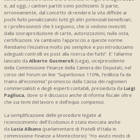
e, ad oggi, i cantieri partiti sono pochissimi. Si parte,
erroneamente, dal concetto di rendere la vita difficile ai
pochi furbi penalizzando tutti gli altri potenziali beneficiari,
e i professionisti che li seguono, che si vedono investiti
dalla sovraproduzione di carte, autorizzazioni, nulla osta,
certificazioni. Va cambiato l’approccio a queste norme.
Rendiamo l’iniziativa molto più semplice e poi introduciamo
adeguati controlli ex post alla ricerca dei furbi”. E’ l’allarme
lanciato da
Alberto Gusmeroli
(Lega), vicepresidente
della Commissione Finanze della Camera dei Deputati, nel
corso del Forum on line “Superbonus 110%, l’edilizia fa da
traino all’economia” promosso dalla Cassa dei ragionieri
commercialisti e degli esperti contabili, presieduta da
Luigi
Pagliuca
, dove si è discusso anche di riforma fiscale oltre
che sui temi del lavoro e dell’equo compenso.
La semplificazione delle procedure legate al
riconoscimento dell’Ecobonus è stata invocata anche
da
Lucia Albano
(parlamentare di Fratelli d’Italia in
commissione Finanze a Montecitorio): “Ho avuto modo di