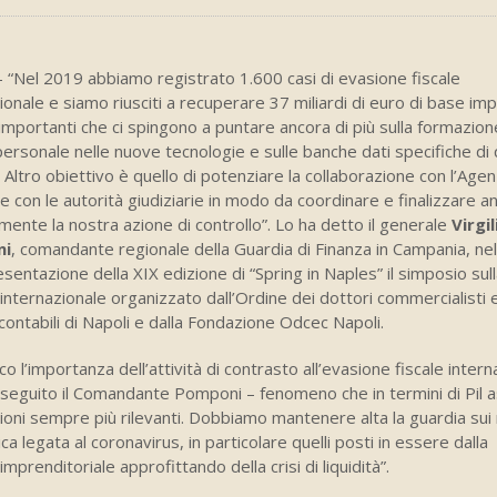
 “Nel 2019 abbiamo registrato 1.600 casi di evasione fiscale
ionale e siamo riusciti a recuperare 37 miliardi di euro di base imp
mportanti che ci spingono a puntare ancora di più sulla formazion
ersonale nelle nuove tecnologie e sulle banche dati specifiche di
 Altro obiettivo è quello di potenziare la collaborazione con l’Agen
e con le autorità giudiziarie in modo da coordinare e finalizzare a
mente la nostra azione di controllo”. Lo ha detto il generale
Virgil
ni
, comandante regionale della Guardia di Finanza in Campania, ne
esentazione della XIX edizione di “Spring in Naples” il simposio sul
à internazionale organizzato dall’Ordine dei dottori commercialisti 
contabili di Napoli e dalla Fondazione Odcec Napoli.
co l’importanza dell’attività di contrasto all’evasione fiscale inter
oseguito il Comandante Pomponi – fenomeno che in termini di Pil
oni sempre più rilevanti. Dobbiamo mantenere alta la guardia sui
 legata al coronavirus, in particolare quelli posti in essere dalla
imprenditoriale approfittando della crisi di liquidità”.