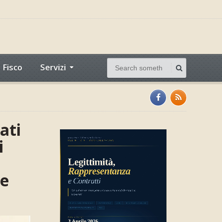
Fisco
Servizi
ati
i
 e