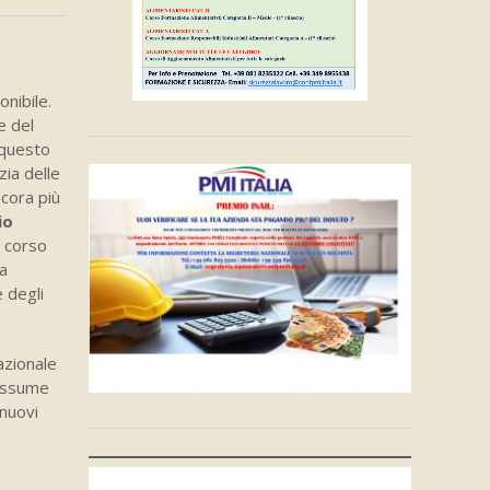
onibile.
e del
 questo
zia delle
ncora più
io
l corso
la
e degli
nazionale
 assume
 nuovi