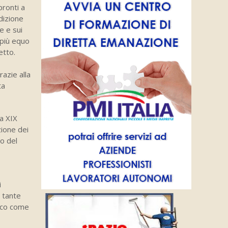
ronti a
edizione
e e sui
 più equo
etto.
azie alla
ta
a XIX
zione dei
to del
i
e tante
isco come