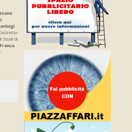
etano
ià
ianluigi
Distretto
i Studi di
Franco
o