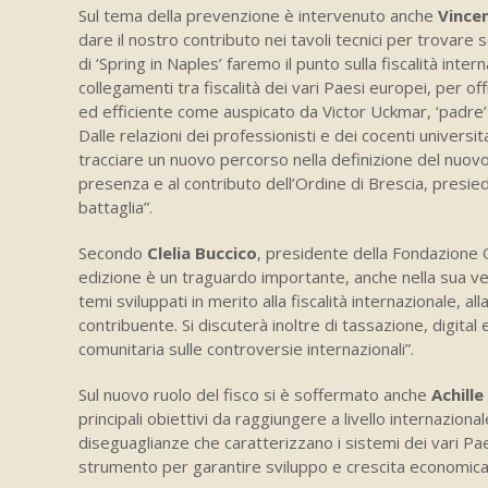
Sul tema della prevenzione è intervenuto anche
Vince
dare il nostro contributo nei tavoli tecnici per trovare 
di ‘Spring in Naples’ faremo il punto sulla fiscalità inte
collegamenti tra fiscalità dei vari Paesi europei, per 
ed efficiente come auspicato da Victor Uckmar, ‘padre’ 
Dalle relazioni dei professionisti e dei cocenti universi
tracciare un nuovo percorso nella definizione del nuovo 
presenza e al contributo dell’Ordine di Brescia, presi
battaglia”.
Secondo
Clelia Buccico
, presidente della Fondazione 
edizione è un traguardo importante, anche nella sua ver
temi sviluppati in merito alla fiscalità internazionale, al
contribuente. Si discuterà inoltre di tassazione, digita
comunitaria sulle controversie internazionali”.
Sul nuovo ruolo del fisco si è soffermato anche
Achill
principali obiettivi da raggiungere a livello internazio
diseguaglianze che caratterizzano i sistemi dei vari Pa
strumento per garantire sviluppo e crescita economica 