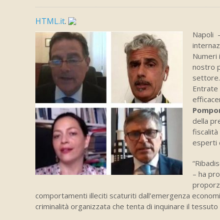
HTML.it
.
Napoli –
internaz
Numeri i
nostro p
settore.
Entrate 
efficace
Pompo
della pr
fiscalit
esperti 
“Ribadis
– ha pr
proporzi
comportamenti illeciti scaturiti dall’emergenza economica
criminalità organizzata che tenta di inquinare il tessuto 