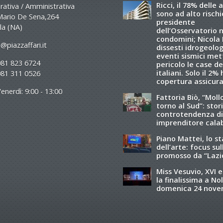
Ricci, il 78% delle 
ativa / Amministrativa
sono ad alto rischio
Mario De Sena,264
presidente
la (NA)
dell’Osservatorio 
condomini; Nicola R
@piazzaffari.it
dissesti idrogeolog
eventi sismici met
081 823 6724
pericolo le case de
italiani. Solo il 2%
081 311 0526
copertura assicura
enerdì: 9:00 - 13:00
Fattoria Biò, “Moll
torno al Sud”: stori
controtendenza di
imprenditore cala
Piano Mattei, lo s
dell’arte: focus sul
promosso da “Lazi
Miss Vesuvio, XVI e
la finalissima a Nol
domenica 24 nov