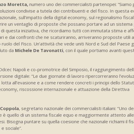
nzo Moretta,
numero uno dei commercialisti partenopei: “Siamo p
soluzioni condivise a tutela dei contribuenti e del fisco. In questa 
rnazionale, sull’impatto della digital economy, sul regionalismo fiscal
offrire un ventaglio di proposte che possano portare ad un sistema
di questa iniziativa, che ricordiamo tutti con immutata stima e aff
tari e dai confronti che ne scaturiranno, arriveranno proposte utili a
ruolo del Fisco. Un’attività che vede uniti Nord e Sud del Paese gr
eduto da
Michele De Tavonatti
, con il quale portiamo avanti ques
Odcec Napoli e co-promotrice del Simposio, il raggiungimento dell
sione digitale: “Le due giornate di lavoro ripercorreranno l’evolu
la lotta all’evasione e a come rendere concreti i principi dello Statu
l economy, riscossione internazionale e attuazione della Direttiva
e Coppola
, segretario nazionale dei commercialisti italiani: “Uno de
nale è quello di un sistema fiscale equo e maggiormente attento all
esi. Bisogna puntare su quella coesione che nazionale richiami il f
e sociale”.