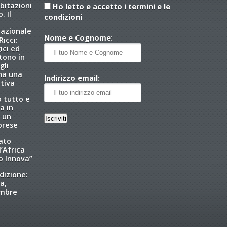
abitazioni
Ho letto e accetto i termini e le
. Il
condizioni
nazionale
Nome e Cognome:
icci:
ici ed
tono in
gli
 ha una
Indirizzo email:
tiva
o tutto e
a in
 un
brese
tato
l’Africa
o Innova”
dizione:
a,
embre