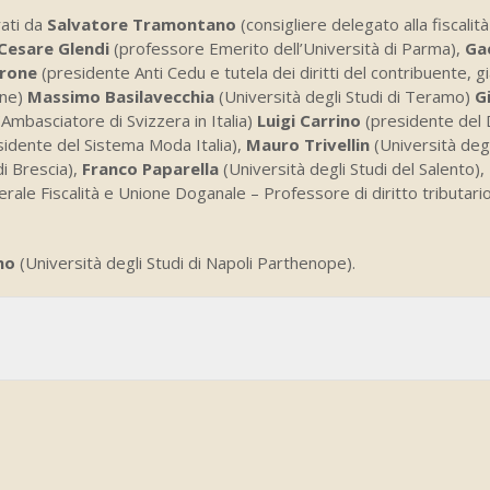
rati da
Salvatore Tramontano
(consigliere delegato alla fiscalità
Cesare Glendi
(professore Emerito dell’Università di Parma),
Ga
erone
(presidente Anti Cedu e tutela dei diritti del contribuente, g
one)
Massimo Basilavecchia
(Università degli Studi di Teramo)
G
(Ambasciatore di Svizzera in Italia)
Luigi Carrino
(presidente del 
idente del Sistema Moda Italia),
Mauro Trivellin
(Università degl
di Brescia),
Franco Paparella
(Università degli Studi del Salento),
le Fiscalità e Unione Doganale – Professore di diritto tributari
no
(Università degli Studi di Napoli Parthenope).