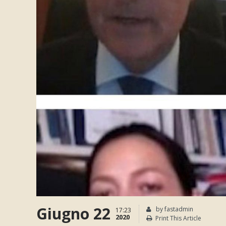
Giugno 22
by fastadmin
17:23
2020
Print This Article