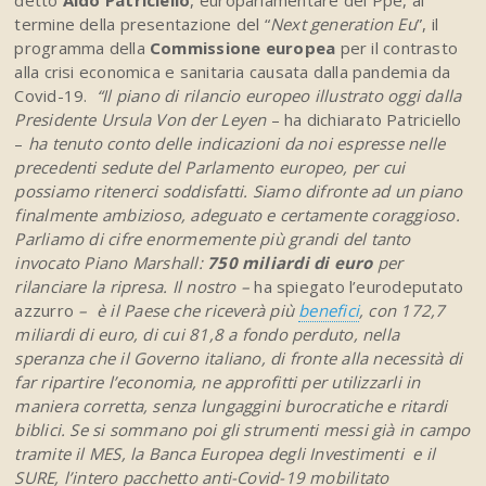
detto
Aldo Patriciello
, europarlamentare del Ppe, al
termine della presentazione del “
Next generation Eu
”, il
programma della
Commissione europea
per il contrasto
alla crisi economica e sanitaria causata dalla pandemia da
Covid-19.
“Il piano di rilancio europeo illustrato oggi dalla
Presidente Ursula Von der Leyen
– ha dichiarato Patriciello
–
ha tenuto conto delle indicazioni da noi espresse nelle
precedenti sedute del Parlamento europeo, per cui
possiamo ritenerci soddisfatti. Siamo difronte ad un piano
finalmente ambizioso, adeguato e certamente coraggioso.
Parliamo di cifre enormemente più grandi del tanto
invocato Piano Marshall:
750 miliardi di euro
per
rilanciare la ripresa. Il nostro –
ha spiegato l’eurodeputato
azzurro
– è il Paese che riceverà più
benefici
, con 172,7
miliardi di euro, di cui 81,8 a fondo perduto, nella
speranza che il Governo italiano, di fronte alla necessità di
far ripartire l’economia, ne approfitti per utilizzarli in
maniera corretta, senza lungaggini burocratiche e ritardi
biblici. Se si sommano poi gli strumenti messi già in campo
tramite il MES, la Banca Europea degli Investimenti e il
SURE, l’intero pacchetto anti-Covid-19 mobilitato