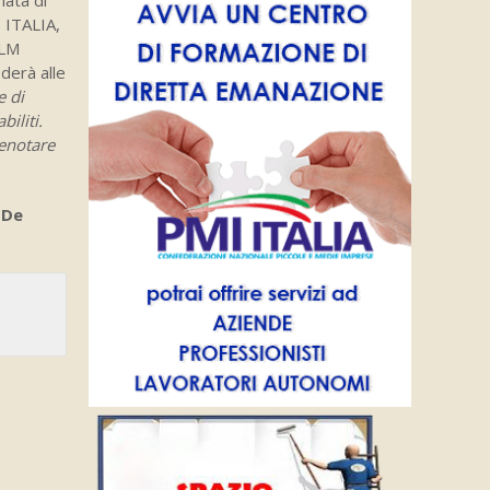
 ITALIA,
CLM
derà alle
e di
iliti.
renotare
 De