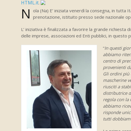
HTML.it
.
N
ola (Na) E’ iniziata venerdì la consegna, in tutta 
prenotazione, istituito presso sede nazionale op
L’ iniziativa è finalizzata a favorire la grande richiest
delle imprese, associazioni ed Enti pubblici, in quest
“
In questi giorn
abbiamo riten
centro di pren
provenienti da
Gli ordini più
mascherine ve
riusciti a stabi
distributrice 
regola con la 
abbiamo ricev
risponde unic
tutti dobbiamo
Le prime conse