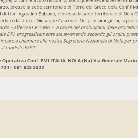
rzo, presso la sede territoriale di Torre del Greco della Conf PMI
l dottor Agostino Balzano, e presso la sede territoriale di Nola 
ieduto dal dottor Giuseppe Cascone. Nei prossimi giorni, si proce
tardo –
afferma Cerciello
– a cause del prolungarsi delle procedur
e DPI, progressivamente sta avvenendo secondo gli ordini prestab
inuare a chiamare alla nostra Segreteria Nazionale di Nola per p
e al modello FFP2
”.
le Operativa Conf PMI ITALIA: NOLA (Na) Via Generale Mario
 6724 – 081 823 5322