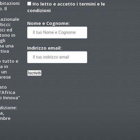
abitazioni
Ho letto e accetto i termini e le
. Il
condizioni
nazionale
Nome e Cognome:
icci:
ici ed
tono in
gli
 ha una
Indirizzo email:
tiva
o tutto e
a in
 un
brese
tato
l’Africa
o Innova”
dizione:
a,
embre