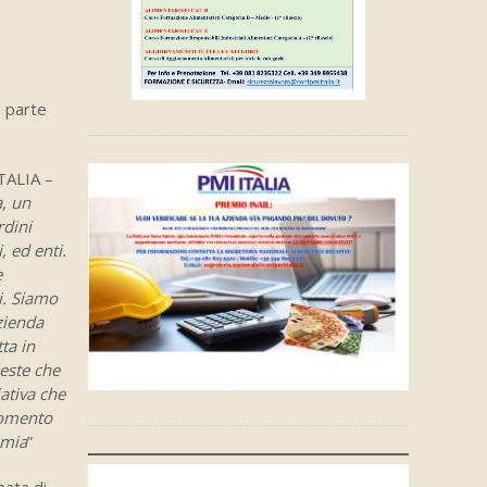
a parte
TALIA –
a, un
rdini
, ed enti.
e
i. Siamo
zienda
ta in
ieste che
ativa che
momento
emia
”
nata di