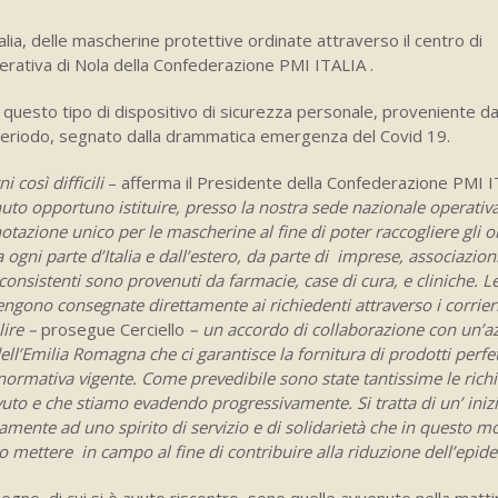
Italia, delle mascherine protettive ordinate attraverso il centro di
erativa di Nola della Confederazione PMI ITALIA .
a di questo tipo di dispositivo di sicurezza personale, proveniente d
o periodo, segnato dalla drammatica emergenza del Covid 19.
i così difficili
– afferma il Presidente della Confederazione PMI I
uto opportuno istituire, presso la nostra sede nazionale operativ
otazione unico per le mascherine al fine di poter raccogliere gli o
 ogni parte d’Italia e dall’estero, da parte di imprese, associazioni
 consistenti sono provenuti da farmacie, case di cura, e cliniche. L
ngono consegnate direttamente ai richiedenti attraverso i corrier
lire –
prosegue Cerciello
– un accordo di collaborazione con un’a
dell’Emilia Romagna che ci garantisce la fornitura di prodotti perfet
normativa vigente. Come prevedibile sono state tantissime le rich
uto e che stiamo evadendo progressivamente. Si tratta di un’ inizi
amente ad uno spirito di servizio e di solidarietà che in questo 
 mettere in campo al fine di contribuire alla riduzione dell’epid
gne, di cui si è avuto riscontro, sono quelle avvenute nella matti