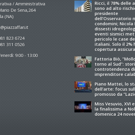
Ricci, il 78% delle 
ativa / Amministrativa
sono ad alto rischio
Mario De Sena,264
presidente
la (NA)
dell’Osservatorio 
condomini; Nicola R
@piazzaffari.it
dissesti idrogeolog
eventi sismici met
081 823 6724
pericolo le case de
italiani. Solo il 2%
081 311 0526
copertura assicura
enerdì: 9:00 - 13:00
Fattoria Biò, “Moll
torno al Sud”: stori
controtendenza di
imprenditore cala
Piano Mattei, lo s
dell’arte: focus sul
promosso da “Lazi
Miss Vesuvio, XVI e
la finalissima a Nol
domenica 24 nov