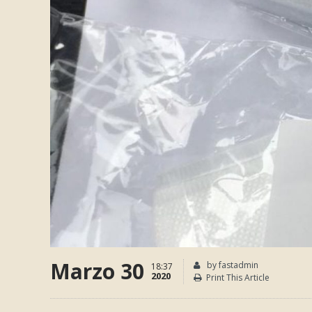
Marzo 30
by fastadmin
18:37
2020
Print This Article