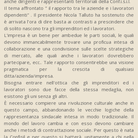
anche dirigenti e rappresentanti territoriali della Conf.i.s.i.l.
Il tema affrontato ” il rapporto tra le aziende e i lavoratori
dipendenti” . Il presidente Nicola Talluto ha sostenuto che
è arrivata l’ora di dire basta ai contrasti a prescindere che
di solito nascono tra gli imprenditori ed i lavoratori.
L’impresa è un bene per ambedue le parti sociali, le quali
devono immancabilmente trovare una proficua intesa di
collaborazione e una condivisione sulle scelte strategiche
di mercato, alle quali anche i lavoratori dovrebbero
partecipare, ecc.. Tale rapporto consentirebbe una visione
pragmatica per la crescita di qualsiasi
ditta/azienda/impresa.
Bisogna entrare nell’ottica che gli imprenditori ed i
lavoratori sono due facce della stessa medaglia, non
esistono gli uni senza gli altri.
È necessario compiere una rivoluzione culturale anche in
questo campo, abbandonando le vecchie logiche della
rappresentanza sindacale intesa in modo tradizionale. Il
mondo del lavoro cambia e con esso devono cambiare
anche i metodi di contrattazione sociale. Per questo è nata
la Confisil e per questo si batterà, unitamente a chi nella