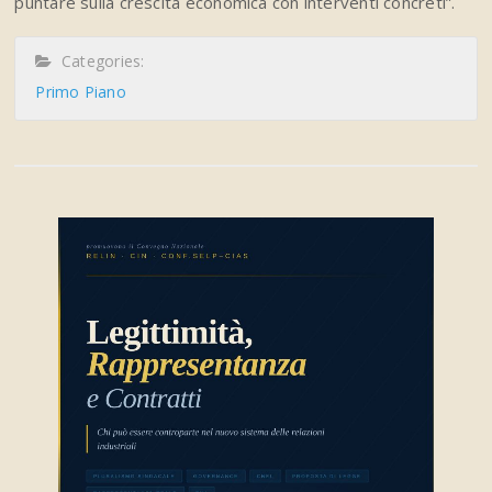
puntare sulla crescita economica con interventi concreti”.
Categories:
Primo Piano