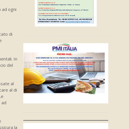
 ad ogni
cato di
e
ntali. In
cio del
sate al
are al di
Le
o ad
e
sicura la