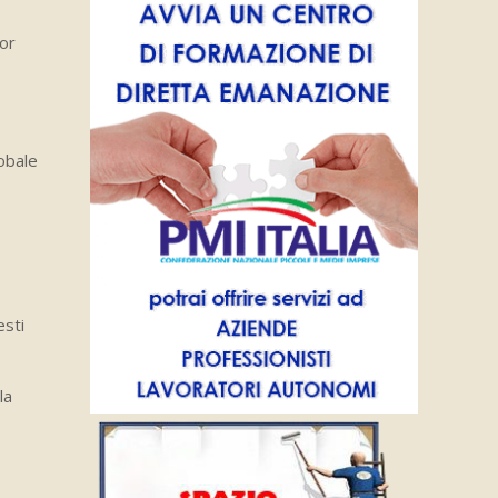
ior
obale
esti
la