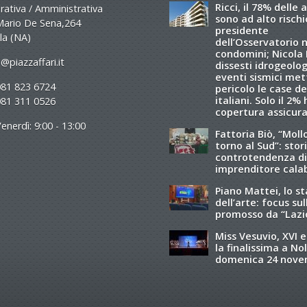
Ricci, il 78% delle 
ativa / Amministrativa
sono ad alto rischio
Mario De Sena,264
presidente
la (NA)
dell’Osservatorio 
condomini; Nicola R
@piazzaffari.it
dissesti idrogeolog
eventi sismici met
081 823 6724
pericolo le case de
italiani. Solo il 2%
081 311 0526
copertura assicura
enerdì: 9:00 - 13:00
Fattoria Biò, “Moll
torno al Sud”: stori
controtendenza di
imprenditore cala
Piano Mattei, lo s
dell’arte: focus sul
promosso da “Lazi
Miss Vesuvio, XVI e
la finalissima a Nol
domenica 24 nov