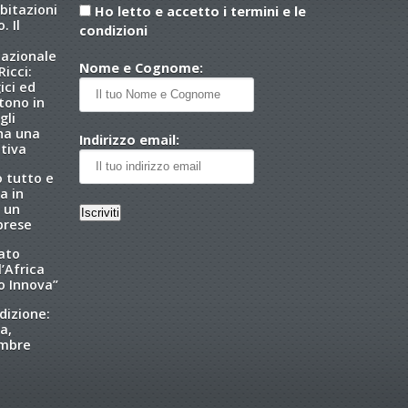
abitazioni
Ho letto e accetto i termini e le
. Il
condizioni
nazionale
Nome e Cognome:
icci:
ici ed
tono in
gli
 ha una
Indirizzo email:
tiva
o tutto e
a in
 un
brese
tato
l’Africa
o Innova”
dizione:
a,
embre