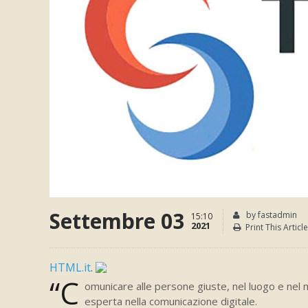
Settembre 03
by fastadmin
15:10
2021
Print This Article
HTML.it
.
“C
omunicare alle persone giuste, nel luogo e nel 
esperta nella comunicazione digitale.