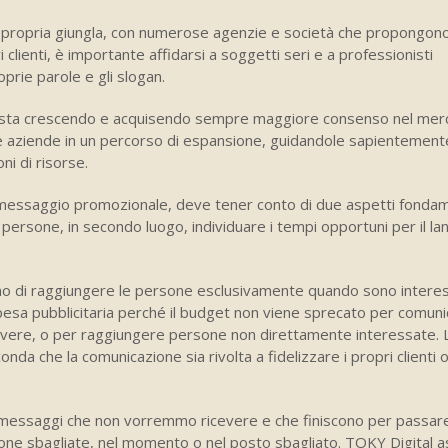
 propria giungla, con numerose agenzie e società che propongono
clienti, è importante affidarsi a soggetti seri e a professionisti
prie parole e gli slogan.
ital sta crescendo e acquisendo sempre maggiore consenso nel mer
 le aziende in un percorso di espansione, guidandole sapientement
oni di risorse.
messaggio promozionale, deve tener conto di due aspetti fondame
persone, in secondo luogo, individuare i tempi opportuni per il lan
no di raggiungere le persone esclusivamente quando sono interes
esa pubblicitaria perché il budget non viene sprecato per comunic
romuovere, o per raggiungere persone non direttamente interessate. 
a che la comunicazione sia rivolta a fidelizzare i propri clienti 
 messaggi che non vorremmo ricevere e che finiscono per passar
rsone sbagliate, nel momento o nel posto sbagliato. TOKY Digital as