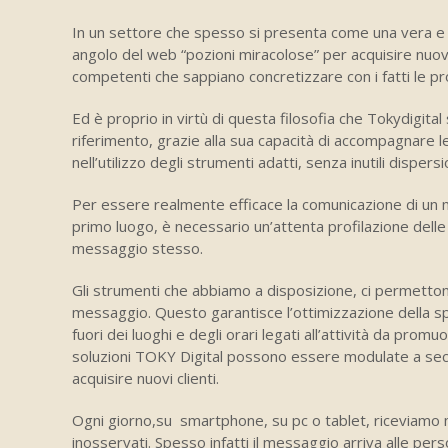
In un settore che spesso si presenta come una vera e
angolo del web “pozioni miracolose” per acquisire nuovi 
competenti che sappiano concretizzare con i fatti le pro
Ed è proprio in virtù di questa filosofia che Tokydig
riferimento, grazie alla sua capacità di accompagnare
nell’utilizzo degli strumenti adatti, senza inutili dispersi
Per essere realmente efficace la comunicazione di un 
primo luogo, è necessario un’attenta profilazione delle 
messaggio stesso.
Gli strumenti che abbiamo a disposizione, ci permetto
messaggio. Questo garantisce l’ottimizzazione della sp
fuori dei luoghi e degli orari legati all’attività da p
soluzioni TOKY Digital possono essere modulate a second
acquisire nuovi clienti.
Ogni giorno,su smartphone, su pc o tablet, riceviamo
inosservati. Spesso infatti il messaggio arriva alle pe