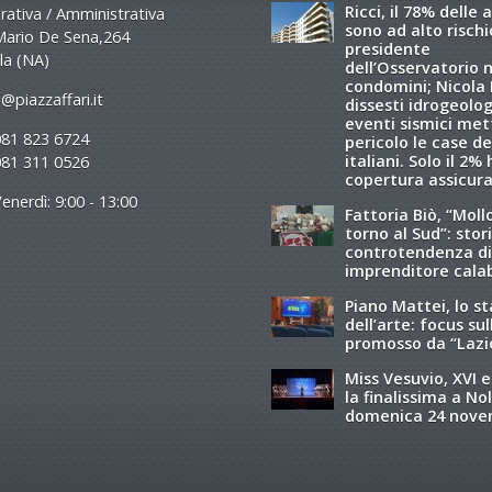
Ricci, il 78% delle 
ativa / Amministrativa
sono ad alto rischio
Mario De Sena,264
presidente
la (NA)
dell’Osservatorio 
condomini; Nicola R
@piazzaffari.it
dissesti idrogeolog
eventi sismici met
081 823 6724
pericolo le case de
italiani. Solo il 2%
081 311 0526
copertura assicura
enerdì: 9:00 - 13:00
Fattoria Biò, “Moll
torno al Sud”: stori
controtendenza di
imprenditore cala
Piano Mattei, lo s
dell’arte: focus sul
promosso da “Lazi
Miss Vesuvio, XVI e
la finalissima a Nol
domenica 24 nov