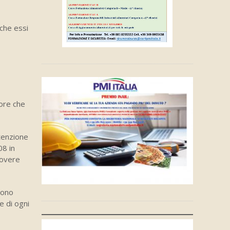
 che essi
ore che
utenzione
08 in
uovere
vono
e di ogni