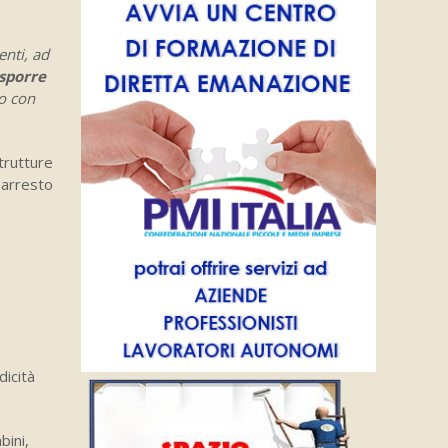
enti, ad
sporre
o con
trutture
(arresto
dicità
bini,