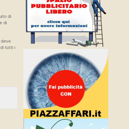
ito di
e di
a deve
 tutti i