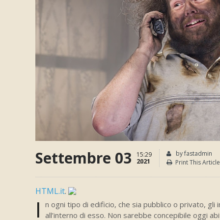
Settembre 03
by fastadmin
15:29
2021
Print This Article
HTML.it
.
I
n ogni tipo di edificio, che sia pubblico o privato, gli
all’interno di esso. Non sarebbe concepibile oggi abi