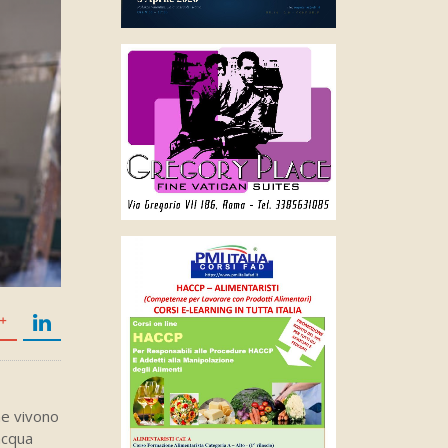
che vivono
acqua