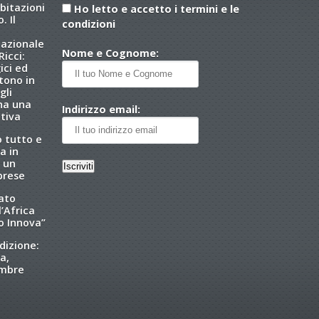
abitazioni
Ho letto e accetto i termini e le
. Il
condizioni
nazionale
Nome e Cognome:
icci:
ici ed
tono in
gli
 ha una
Indirizzo email:
tiva
o tutto e
a in
 un
brese
tato
l’Africa
o Innova”
dizione:
a,
embre