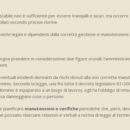
stabile non è sufficiente per essere tranquilli e sicuri, ma occorre
rollati secondo precise norme.
amente legati e dipendenti dalla corretta gestione e manutenzione.
na prendere in considerazione due figure cruciali: l’amministrat
enti.
eventuali incidenti derivanti da rischi dovuti alla non corretta man
minio. Secondo la legge, una fra tutte il decreto legislativo 81/20
ndominio è equiparato a un luogo di lavoro), egli ha l’obbligo di rim
ossa danneggiare cose o persone.
e pianificare
manutenzioni e verifiche
periodiche che, però, de
he possano rilasciare relazioni e verbali a norma di legge al termin