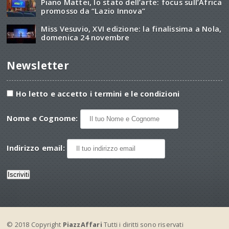
Piano Mattei, lo stato dell’arte: focus sull’Africa
promosso da “Lazio Innova”
Miss Vesuvio, XVI edizione: la finalissima a Nola,
domenica 24 novembre
Newsletter
Ho letto e accetto i termini e le condizioni
Nome e Cognome:
Indirizzo email:
© 2018 Copyright
PiazzAffari
Tutti i diritti sono riservati