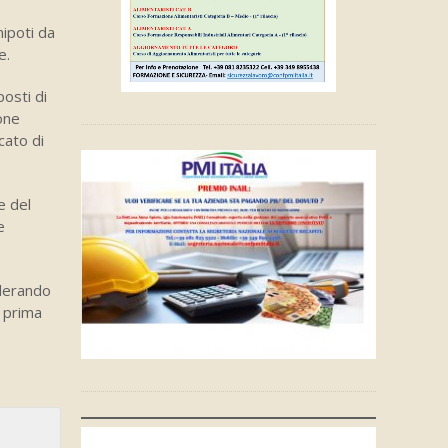
nipoti da
e.
posti di
ione
cato di
e del
e
iderando
e prima