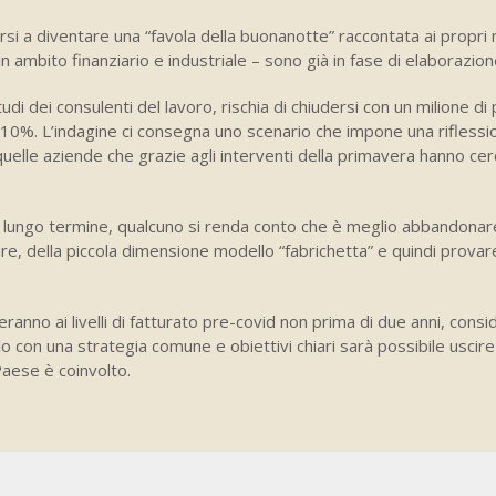
si a diventare una “favola della buonanotte” raccontata ai propri 
in ambito finanziario e industriale – sono già in fase di elaborazion
i dei consulenti del lavoro, rischia di chiudersi con un milione di 
 il 10%. L’indagine ci consegna uno scenario che impone una rifless
quelle aziende che grazie agli interventi della primavera hanno cer
 a lungo termine, qualcuno si renda conto che è meglio abbandonar
iare, della piccola dimensione modello “fabrichetta” e quindi provar
anno ai livelli di fatturato pre-covid non prima di due anni, cons
o con una strategia comune e obiettivi chiari sarà possibile uscir
 Paese è coinvolto.