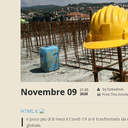
Novembre 09
by fastadmin
21:05
2020
Print This Articl
HTML.it
.
I
n poco più di 8 mesi il Covid-19 si è trasformato da 
globale.