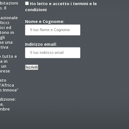
abitazioni
Ho letto e accetto i termini e le
. Il
condizioni
nazionale
Nome e Cognome:
icci:
ici ed
tono in
gli
 ha una
Indirizzo email:
tiva
o tutto e
a in
 un
brese
tato
l’Africa
o Innova”
dizione:
a,
embre