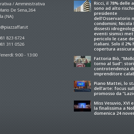
Ricci, il 78% delle 
ativa / Amministrativa
sono ad alto rischio
Mario De Sena,264
presidente
la (NA)
dell’Osservatorio 
condomini; Nicola R
@piazzaffari.it
dissesti idrogeolog
eventi sismici met
081 823 6724
pericolo le case de
italiani. Solo il 2%
081 311 0526
copertura assicura
enerdì: 9:00 - 13:00
Fattoria Biò, “Moll
torno al Sud”: stori
controtendenza di
imprenditore cala
Piano Mattei, lo s
dell’arte: focus sul
promosso da “Lazi
Miss Vesuvio, XVI e
la finalissima a Nol
domenica 24 nov