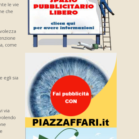
nte le vie
rme che
evolezza
venzione
ua, come
e egli sia
i via
volendo
one
be