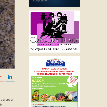
u strada
 è