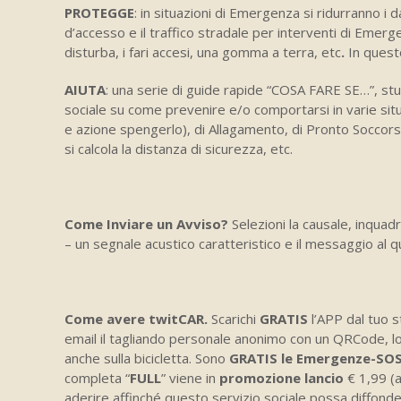
PROTEGGE
: in situazioni di Emergenza si ridurranno i d
d’accesso e il traffico stradale per interventi di Emerg
disturba, i fari accesi, una gomma a terra, etc
.
In quest
AIUTA
: una serie di guide rapide “COSA FARE SE…”, stu
sociale su come prevenire e/o comportarsi in varie si
e azione spengerlo), di Allagamento, di Pronto Soccorso
si calcola la distanza di sicurezza, etc.
Come Inviare un Avviso?
Selezioni la causale, inquadr
– un segnale acustico caratteristico e il messaggio al
Come avere twitCAR.
Scarichi
GRATIS
l’APP dal tuo st
email il tagliando personale anonimo con un QRCode, lo
anche sulla bicicletta. Sono
GRATIS le Emergenze-SOS 
completa “
FULL
” viene in
promozione lancio
€ 1,99 (a
aderire affinché questo servizio sociale possa diffonder