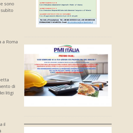
ure sono
 subìto
ata a Roma
retta
ento di
i litigi
 il
à