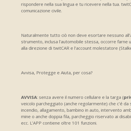
rispondere nella sua lingua e tu ricevere nella tua. twitC
comunicazione civile.
Naturalmente tutto ciò non deve esortare nessuno all’
strumento, inclusa l’automobile stessa, occorre farne un
alla direzione di twitCAR e l’account molestatore (Stal
Avvisa, Protegge e Aiuta, per cosa?
AVVISA
: senza avere il numero cellulare e la targa (
pr
veicolo parcheggiato (anche regolarmente) che c’é da 
incendio, allagamento, bambino in auto, intervento ambu
mine o anche doppia fila, parcheggio riservato ai disab
ecc. L’APP contiene oltre 101 funzioni.