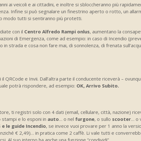
anni ai veicoli e ai cittadini, e inoltre si sbloccheranno più rapidame
enza. Infine si può segnalare un finestrino aperto o rotto, un alla
o modo tutti si sentiranno più protetti.
diate con il
Centro Alfredo Rampi onlus
, aumentano la consap
tuazioni di Emergenza, come ad esempio: in caso di Incendio (pre
 in strada e cosa non fare mai, di sonnolenza, di frenata sull’acq
i il QRCode e Invii. Dall’altra parte il conducente riceverà – ovunqu
 quale potrà rispondere, ad esempio:
OK, Arrivo Subito.
ore, ti registri solo con 4 dati (email, cellulare, città, nazione) ricev
 stampi e lo esponi in
auto
… o nel
furgone
, o sullo
scooter
… o 
e le guide Incendio
, se invece vuoi provare per 1 anno la versi
nziché € 2,49)… in pratica come 2 caffè. Li vale tutti e converreb
si. Al suo interno ha anche una funzione “condividi”.