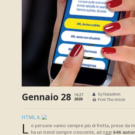
Gennaio 28
by fastadmin
16:27
2020
Print This Article
HTML.it
.
L
e persone vanno sempre più di fretta, prese da m
ha un trend sempre crescente, ad oggi
646 autom