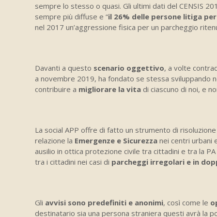
sempre lo stesso o quasi. Gli ultimi dati del CENSIS 201
sempre più diffuse e “
il 26% delle persone litiga pe
nel 2017 un’aggressione fisica per un parcheggio riten
Davanti a questo
scenario oggettivo
, a volte contra
a novembre 2019, ha fondato se stessa sviluppando n
contribuire a
migliorare la vita
di ciascuno di noi, e no
La social APP offre di fatto un strumento di risoluzione
relazione la
Emergenze e Sicurezza
nei centri urbani 
ausilio in ottica protezione civile tra cittadini e tra la PA
tra i cittadini nei casi di
parcheggi irregolari e in dopp
Gli
avvisi sono predefiniti e anonimi
, così come le
o
destinatario sia una persona straniera questi avrà la pos