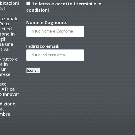
abitazioni
Ho letto e accetto i termini e le
. Il
condizioni
nazionale
Nome e Cognome:
icci:
ici ed
tono in
gli
 ha una
Indirizzo email:
tiva
o tutto e
a in
 un
brese
tato
l’Africa
o Innova”
dizione:
a,
embre