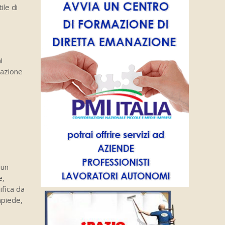
ile di
i
lazione
 un
e,
ifica da
apiede,