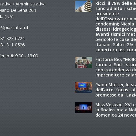
Ricci, il 78% delle 
ativa / Amministrativa
sono ad alto rischio
Mario De Sena,264
presidente
la (NA)
dell’Osservatorio 
condomini; Nicola R
@piazzaffari.it
dissesti idrogeolog
eventi sismici met
081 823 6724
pericolo le case de
italiani. Solo il 2%
081 311 0526
copertura assicura
enerdì: 9:00 - 13:00
Fattoria Biò, “Moll
torno al Sud”: stori
controtendenza di
imprenditore cala
Piano Mattei, lo s
dell’arte: focus sul
promosso da “Lazi
Miss Vesuvio, XVI e
la finalissima a Nol
domenica 24 nov