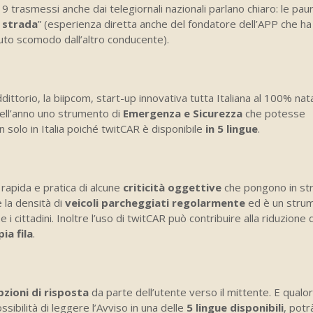
9 trasmessi anche dai telegiornali nazionali parlano chiaro: le pa
r strada
” (esperienza diretta anche del fondatore dell’APP che ha
uto scomodo dall’altro conducente).
ddittorio, la biipcom, start-up innovativa tutta Italiana al 100% n
ell’anno uno strumento di
Emergenza e Sicurezza
che potesse
n solo in Italia poiché twitCAR è disponibile
in 5 lingue
.
 rapida e pratica di alcune
criticità oggettive
che pongono in st
e la densità di
veicoli parcheggiati regolarmente
ed è un strum
 e i cittadini. Inoltre l’uso di twitCAR può contribuire alla riduzione de
ia fila
.
pzioni di risposta
da parte dell’utente verso il mittente. E qualora
sibilità di leggere l’Avviso in una delle
5 lingue disponibili
, potr