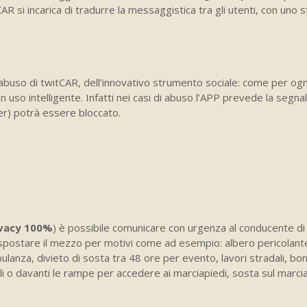
AR si incarica di tradurre la messaggistica tra gli utenti, con uno st
abuso di twitCAR, dell’innovativo strumento sociale: come per ogn
 uso intelligente. Infatti nei casi di abuso l’APP prevede la segna
ker) potrà essere bloccato.
ivacy 100%
) è possibile comunicare con urgenza al conducente di
spostare il mezzo per motivi come ad esempio: albero pericolant
lanza, divieto di sosta tra 48 ore per evento, lavori stradali, bon
ili o davanti le rampe per accedere ai marciapiedi, sosta sul marci