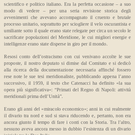
scientifico e politico italiano. Era la perfetta occasione – a suo
modo di vedere – per una seria revisione storica degli
avvenimenti che avevano accompagnato il cruento e brutale
processo unitario, soprattutto per sciogliere il velo oscurantista e
umiliante sotto il quale erano state relegate per circa un secolo le
sacrificate popolazioni del Meridione, le cui migliori energie e
intelligenze erano state disperse in giro per il mondo.
Resosi conto dell’ostracismo con cui venivano accolte le sue
proposte, il nostro deputato si dimise dal Comitato e si dedicò
alla ricerca della documentazione necessaria affinché fossero
rese note le sue tesi meridionaliste, pubblicando appena l’anno
successivo, il 1959, il testo che Catenacci ha definito «la sua
opera più significativa»: “Primati del Regno di Napoli: attività
meridionali prima dell’Unità”
.
Erano gli anni del «miracolo economico»; anni in cui realmente
il divario tra nord e sud si stava riducendo e, pertanto, non era
ancora giunto il tempo di fare i conti con la Storia. Tra l’altro,
nessuno aveva ancora messo in dubbio l’esistenza di un divario