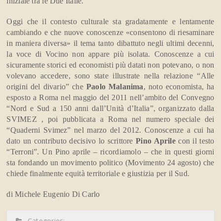
iniziale tra le Due Italie.
Oggi che il contesto culturale sta gradatamente e lentamente
cambiando e che
nuove conoscenze «consentono di riesaminare
in maniera diversa» il tema tanto dibattuto negli ultimi decenni,
la voce di Vocino non appare più isolata. Conoscenze a cui
sicuramente storici ed economisti più datati non potevano, o non
volevano accedere, sono state illustrate nella relazione “
Alle
origini del divario” che
Paolo Malanima
, noto economista, ha
esposto a Roma nel maggio del 2011 nell’ambito del Convegno
“Nord e Sud a 150 anni dall’Unità d’Italia”, organizzato dalla
SVIMEZ , poi pubblicata a Roma nel numero speciale dei
“Quaderni Svimez” nel marzo del 2012. Conoscenze a cui ha
dato un contributo decisivo lo scrittore
Pino Aprile
con il testo
“Terroni”. Un Pino aprile – ricordiamolo – che in questi giorni
sta fondando un movimento politico (Movimento 24 agosto) che
chiede finalmente equità territoriale e giustizia per il Sud.
di Michele Eugenio Di Carlo
Categories: