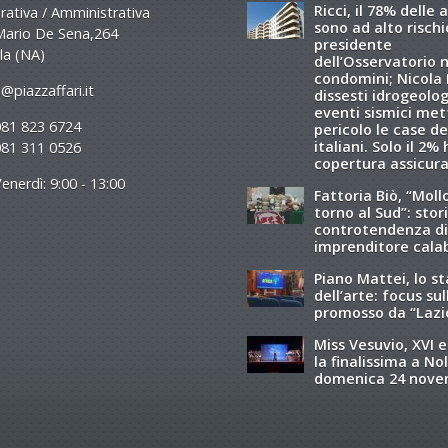
Ricci, il 78% delle 
ativa / Amministrativa
sono ad alto rischio
Mario De Sena,264
presidente
la (NA)
dell’Osservatorio 
condomini; Nicola R
@piazzaffari.it
dissesti idrogeolog
eventi sismici met
081 823 6724
pericolo le case de
italiani. Solo il 2%
081 311 0526
copertura assicura
enerdì: 9:00 - 13:00
Fattoria Biò, “Moll
torno al Sud”: stori
controtendenza di
imprenditore cala
Piano Mattei, lo s
dell’arte: focus sul
promosso da “Lazi
Miss Vesuvio, XVI e
la finalissima a Nol
domenica 24 nov