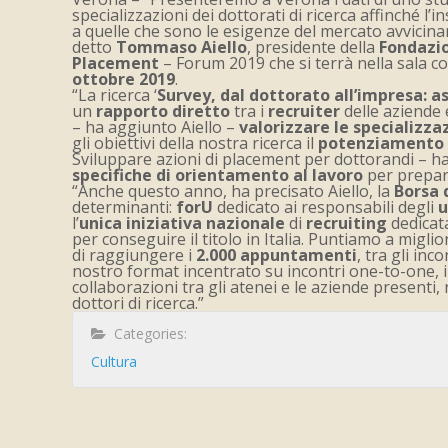
specializzazioni dei dottorati di ricerca affinché 
a quelle che sono le esigenze del mercato avvicinan
detto
Tommaso Aiello
, presidente della
Fondazi
Placement
– Forum 2019 che si terrà nella sala c
ottobre 2019
.
“La ricerca ‘
Survey, dal dottorato all’impresa: a
un
rapporto diretto
tra i
recruiter
delle aziende 
– ha aggiunto Aiello –
valorizzare le specializza
gli obiettivi della nostra ricerca il
potenziamento
Sviluppare azioni di placement per dottorandi – 
specifiche di orientamento al lavoro
per prepara
“Anche questo anno, ha precisato Aiello, la
Borsa 
determinanti:
forU
dedicato ai responsabili degli
u
l’
unica iniziativa nazionale
di
recruiting
dedicat
per conseguire il titolo in Italia. Puntiamo a miglio
di raggiungere i
2.000 appuntamenti
, tra gli in
nostro format incentrato su incontri one-to-one, i
collaborazioni tra gli atenei e le aziende present
dottori di ricerca.”
Categories:
Cultura