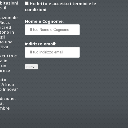
abitazioni
Ho letto e accetto i termini e le
. Il
condizioni
nazionale
Nome e Cognome:
icci:
ici ed
tono in
gli
 ha una
Indirizzo email:
tiva
o tutto e
a in
 un
brese
tato
l’Africa
o Innova”
dizione:
a,
embre