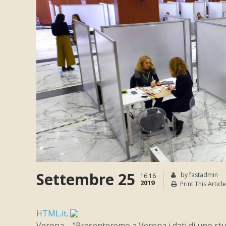
Settembre 25
by fastadmin
16:16
2019
Print This Article
HTML.it
.
Verona – “Presenteremo a Verona i dati di uno studi