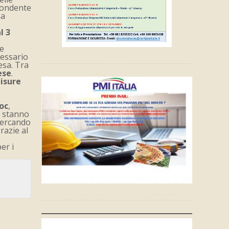
spondente
ha
l
l 3
re
cessario
esa. Tra
ese
.
isure
oc
,
 stanno
cercando
razie al
er i