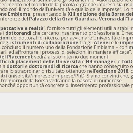
l’inserimento nel mondo della piccola e grande impresa sia ri
do così il mondo dell’università e quello delle imprese”. Lo 
one Emblema
, presentando la
XIII edizione della Borsa de
onferenze del
Palazzo della Gran Guardia
a
Verona
dall’1 a
spettative e realtà
’, fornisce tutti gli elementi utili a stabili
e i
dottorandi
che cercano inserimento professionale. È ne
zioni
dei dottorati di ricerca per avvicinare Università e Impr
degli
strumenti di collaborazione
tra gli
Atenei
e le
impr
ha concluso il numero uno della Fondazione Emblema – con
m
rli ad affrontare i processi di selezioni in maniera efficace”.
del Placement
vedrà al suo interno due momenti
ffici di placement delle Università
e
HR manager
, e
forD
a a
dottori
e
dottorandi di ricerca
che hanno conseguito o
rare lo straordinario risultato ottenuto nell’
edizione 2018
, 
contri università/imprese e imprese/PhD. Siamo convinti che, g
 tre giorni della Borsa vedranno la nascita di numerose
i, nonché opportunità concrete di inserimento professionale p