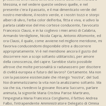
Messina, e nel vedere queste vedevo quelle, e nel
presente c’era il passato, e il mai dimenticato verde del
nostro meridione, il nostro verde, e i nostri tozzi e storpi
alberi di ulivo, l’erba color dell’erba, fitta e viva, e udivo la
parlata calabrese del mio cortese conducente, l’avvocato
Francesco Clausi, e in lui coglievo i miei amici di Calabria,
Armando Verdiglione, Nicola Capria, Antonio Altomonte, ed
ora Clausi, il quale, come avviene nel migliore meridione, mi
favoriva conducendomi disponibile oltre a discorrere
appropriatamente. Vi è nel meridione ancora il gusto del
discorrere non a scopi soltanto utilitaristici, per amore
della conoscenza, del capire. Sarebbe stato possibile
altrove che molte personalità si radunassero per discitere
di civilità europea e futuro del lavoro? Certamente. Ma non
con la passione esistenziale che ritengo “nostra”, del Sud.
Noi drammatizziamo la vita non la analizziamo soltanto. Ma
sia che sia, rivedevo la giovane Rosaria Succurro, parlare
animata, la signorile Maria Cristina Parise Martirano,
l’impegnata Maria Francesca Corigliamo, il fattivo Andrea
Falbo, l’intrapendente Amministratore Delegato di Omnia