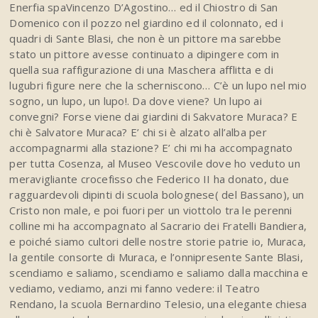
Enerfia spaVincenzo D’Agostino… ed il Chiostro di San
Domenico con il pozzo nel giardino ed il colonnato, ed i
quadri di Sante Blasi, che non è un pittore ma sarebbe
stato un pittore avesse continuato a dipingere com in
quella sua raffigurazione di una Maschera afflitta e di
lugubri figure nere che la scherniscono… C’è un lupo nel mio
sogno, un lupo, un lupo!. Da dove viene? Un lupo ai
convegni? Forse viene dai giardini di Sakvatore Muraca? E
chi è Salvatore Muraca? E’ chi si è alzato all’alba per
accompagnarmi alla stazione? E’ chi mi ha accompagnato
per tutta Cosenza, al Museo Vescovile dove ho veduto un
meravigliante crocefisso che Federico II ha donato, due
ragguardevoli dipinti di scuola bolognese( del Bassano), un
Cristo non male, e poi fuori per un viottolo tra le perenni
colline mi ha accompagnato al Sacrario dei Fratelli Bandiera,
e poiché siamo cultori delle nostre storie patrie io, Muraca,
la gentile consorte di Muraca, e l’onnipresente Sante Blasi,
scendiamo e saliamo, scendiamo e saliamo dalla macchina e
vediamo, vediamo, anzi mi fanno vedere: il Teatro
Rendano, la scuola Bernardino Telesio, una elegante chiesa