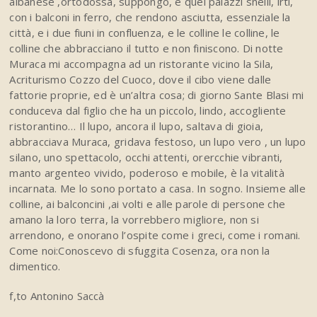
albanese ,ortodossa, suppongo, e quei palazzi snelli, irti,
con i balconi in ferro, che rendono asciutta, essenziale la
città, e i due fiuni in confluenza, e le colline le colline, le
colline che abbracciano il tutto e non finiscono. Di notte
Muraca mi accompagna ad un ristorante vicino la Sila,
Acriturismo Cozzo del Cuoco, dove il cibo viene dalle
fattorie proprie, ed è un’altra cosa; di giorno Sante Blasi mi
conduceva dal figlio che ha un piccolo, lindo, accogliente
ristorantino… Il lupo, ancora il lupo, saltava di gioia,
abbracciava Muraca, gridava festoso, un lupo vero , un lupo
silano, uno spettacolo, occhi attenti, orercchie vibranti,
manto argenteo vivido, poderoso e mobile, è la vitalità
incarnata. Me lo sono portato a casa. In sogno. Insieme alle
colline, ai balconcini ,ai volti e alle parole di persone che
amano la loro terra, la vorrebbero migliore, non si
arrendono, e onorano l’ospite come i greci, come i romani.
Come noi:Conoscevo di sfuggita Cosenza, ora non la
dimentico.
f,to Antonino Saccà