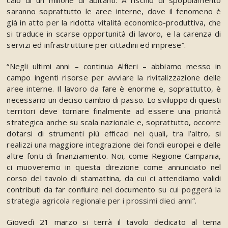
calo di un milione di abitanti. A rischio di spopolamento
saranno soprattutto le aree interne, dove il fenomeno è
già in atto per la ridotta vitalità economico-produttiva, che
si traduce in scarse opportunità di lavoro, e la carenza di
servizi ed infrastrutture per cittadini ed imprese
”.
“
Negli ultimi anni
– continua Alfieri
–
abbiamo messo in
campo ingenti risorse per avviare la rivitalizzazione delle
aree interne. Il lavoro da fare è enorme e, soprattutto, è
necessario un deciso cambio di passo. Lo sviluppo di questi
territori deve tornare finalmente ad essere una priorità
strategica anche su scala nazionale e, soprattutto, occorre
dotarsi di strumenti più efficaci nei quali, tra l’altro, si
realizzi una maggiore integrazione dei fondi europei e delle
altre fonti di finanziamento. Noi, come Regione Campania,
ci muoveremo in questa direzione come annunciato nel
corso del tavolo di stamattina, da cui ci attendiamo validi
contributi da far confluire nel documento
su cui poggerà la
strategia agricola regionale per i prossimi dieci anni
”.
Giovedì 21 marzo si terrà il tavolo dedicato al tema