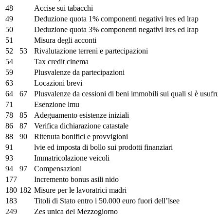
48
Accise sui tabacchi
49
Deduzione quota 1% componenti negativi lres ed lrap
50
Deduzione quota 3% componenti negativi lres ed lrap
51
Misura degli acconti
52
53
Rivalutazione terreni e partecipazioni
54
Tax credit cinema
59
Plusvalenze da partecipazioni
63
Locazioni brevi
64
67
Plusvalenze da cessioni di beni immobili sui quali si è usufr
71
Esenzione lmu
78
85
Adeguamento esistenze iniziali
86
87
Verifica dichiarazione catastale
88
90
Ritenuta bonifici e provvigioni
91
lvie ed imposta di bollo sui prodotti finanziari
93
Immatricolazione veicoli
94
97
Compensazioni
177
Incremento bonus asili nido
180
182
Misure per le lavoratrici madri
183
Titoli di Stato entro i 50.000 euro fuori dell’lsee
249
Zes unica del Mezzogiorno