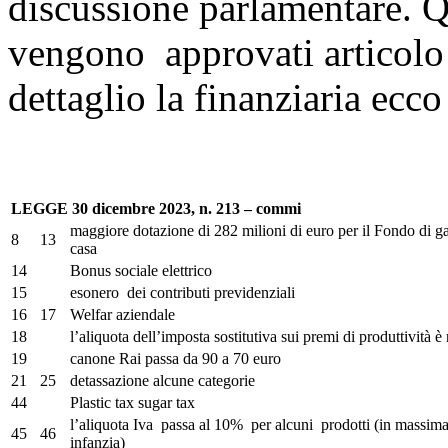
discussione parlamentare. 
vengono approvati articolo 
dettaglio la finanziaria ecc
LEGGE 30 dicembre 2023, n. 213 – commi
maggiore dotazione di 282 milioni di euro per il Fondo di ga
8
13
casa
14
Bonus sociale elettrico
15
esonero dei contributi previdenziali
16
17
Welfar aziendale
18
l’aliquota dell’imposta sostitutiva sui premi di produttività è
19
canone Rai passa da 90 a 70 euro
21
25
detassazione alcune categorie
44
Plastic tax sugar tax
l’aliquota Iva passa al 10% per alcuni prodotti (in massima
45
46
infanzia)